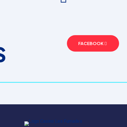
FACEBOOK
S