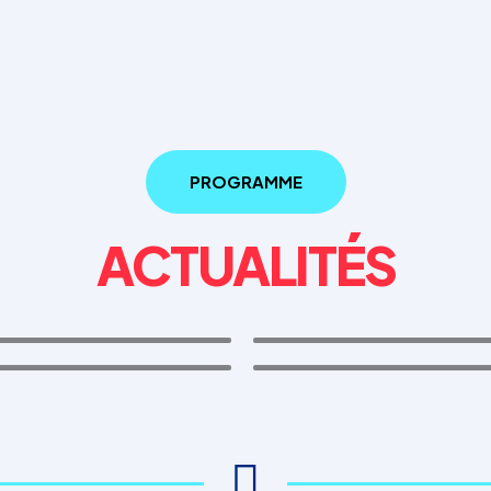
PROGRAMME
ACTUALITÉS
En février !
Saint-Valentin 